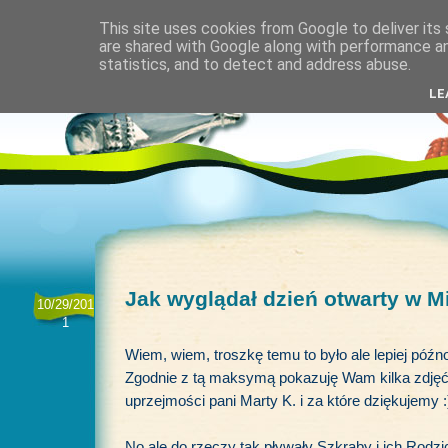
This site uses cookies from Google to deliver its 
are shared with Google along with performance an
statistics, and to detect and address abuse.
LE
Jak wyglądał dzień otwarty w M
10/29/201
1
Wiem, wiem, troszkę temu to było ale lepiej póź
Zgodnie z tą maksymą pokazuję Wam kilka zdjęć
uprzejmości pani Marty K. i za które dziękujemy :
No ale do rzeczy tak pływały Szkraby i ich Rod