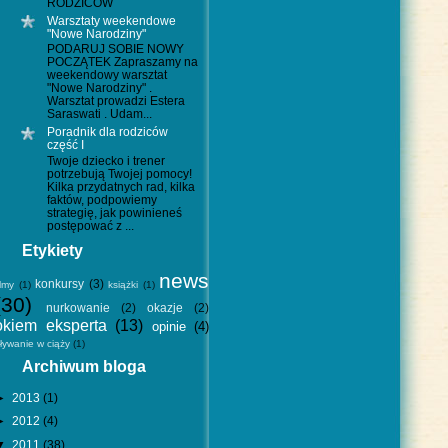
RODZICÓW
Warsztaty weekendowe
"Nowe Narodziny"
PODARUJ SOBIE NOWY
POCZĄTEK Zapraszamy na
weekendowy warsztat
"Nowe Narodziny" .
Warsztat prowadzi Estera
Saraswati . Udam...
Poradnik dla rodziców
część I
Twoje dziecko i trener
potrzebują Twojej pomocy!
Kilka przydatnych rad, kilka
faktów, podpowiemy
strategię, jak powinieneś
postępować z ...
Etykiety
news
konkursy
(3)
ilmy
(1)
książki
(1)
(30)
nurkowanie
(2)
okazje
(2)
okiem eksperta
(13)
opinie
(4)
ływanie w ciąży
(1)
Archiwum bloga
►
2013
(1)
►
2012
(4)
▼
2011
(38)