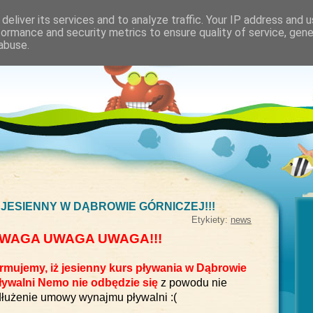
deliver its services and to analyze traffic. Your IP address and 
formance and security metrics to ensure quality of service, gen
Kontakt
abuse.
Home
O nas
ESIENNY W DĄBROWIE GÓRNICZEJ!!!
Etykiety:
news
WAGA UWAGA UWAGA!!!
ormujemy, iż jesienny kurs pływania w Dąbrowie
ływalni Nemo nie odbędzie się
z powodu nie
dłużenie umowy wynajmu pływalni :(