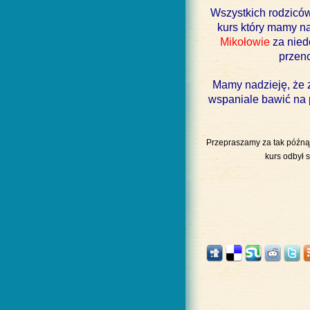
Wszystkich rodziców
kurs który mamy na
Mikołowie
za nied
przen
Mamy nadzieję, że z
wspaniale bawić na 
Przepraszamy za tak późną i
kurs odbył s