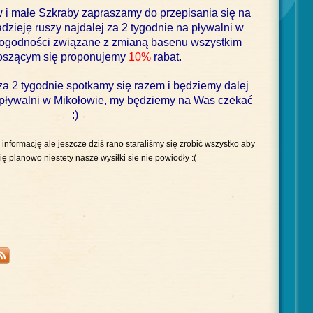
 i małe Szkraby zapraszamy do przepisania się na
dzieję ruszy najdalej za 2 tygodnie na pływalni w
ogodności związane z zmianą basenu wszystkim
oszącym się proponujemy
10%
rabat.
a 2 tygodnie spotkamy się razem i będziemy dalej
pływalni w Mikołowie, my będziemy na Was czekać
:)
nformację ale jeszcze dziś rano staraliśmy się zrobić wszystko aby
ię planowo niestety nasze wysiłki sie nie powiodły :(