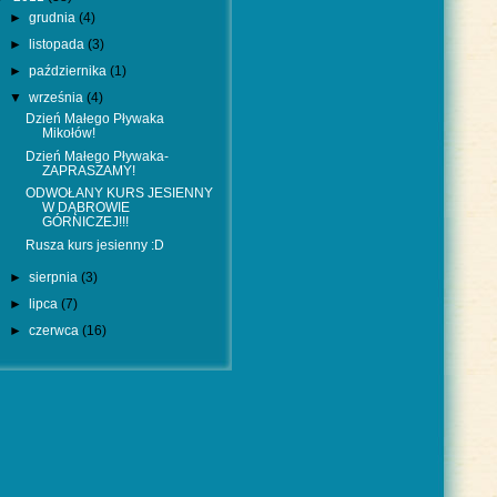
►
grudnia
(4)
►
listopada
(3)
►
października
(1)
▼
września
(4)
Dzień Małego Pływaka
Mikołów!
Dzień Małego Pływaka-
ZAPRASZAMY!
ODWOŁANY KURS JESIENNY
W DĄBROWIE
GÓRNICZEJ!!!
Rusza kurs jesienny :D
►
sierpnia
(3)
►
lipca
(7)
►
czerwca
(16)