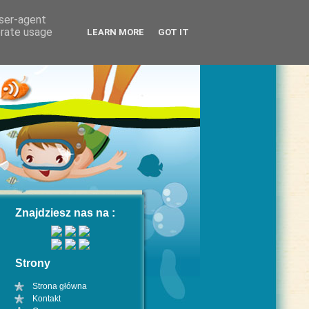
user-agent
erate usage
LEARN MORE
GOT IT
Znajdziesz nas na :
Strony
Strona główna
Kontakt