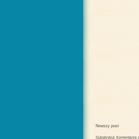
Nowszy post
Subskrybuj:
Komentarze d