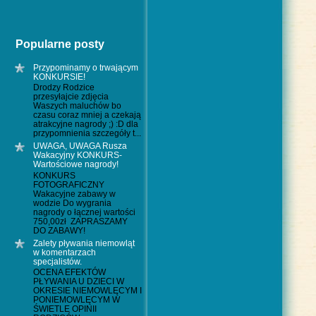
Popularne posty
Przypominamy o trwającym
KONKURSIE!
Drodzy Rodzice
przesyłajcie zdjęcia
Waszych maluchów bo
czasu coraz mniej a czekają
atrakcyjne nagrody ;) :D dla
przypomnienia szczegóły t...
UWAGA, UWAGA Rusza
Wakacyjny KONKURS-
Wartościowe nagrody!
KONKURS
FOTOGRAFICZNY
Wakacyjne zabawy w
wodzie Do wygrania
nagrody o łącznej wartości
750,00zł ZAPRASZAMY
DO ZABAWY!
Zalety pływania niemowląt
w komentarzach
specjalistów.
OCENA EFEKTÓW
PŁYWANIA U DZIECI W
OKRESIE NIEMOWLĘCYM I
PONIEMOWLĘCYM W
ŚWIETLE OPINII